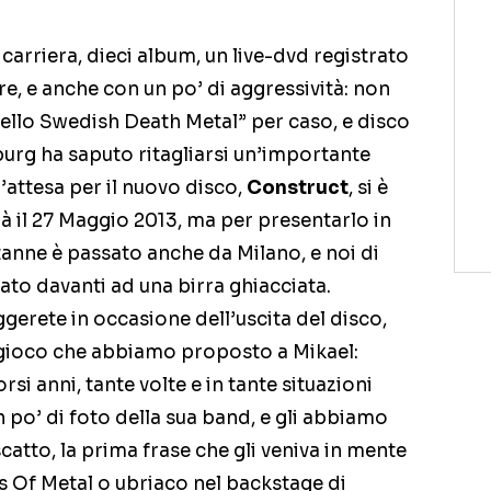
i carriera, dieci album, un live-dvd registrato
e, e anche con un po’ di aggressività: non
dello Swedish Death Metal” per caso, e disco
urg ha saputo ritagliarsi un’importante
l’attesa per il nuovo disco,
Construct
, si è
rà il 27 Maggio 2013, ma per presentarlo in
tanne è passato anche da Milano, e noi di
to davanti ad una birra ghiacciata.
eggerete in occasione dell’uscita del disco,
l gioco che abbiamo proposto a Mikael:
si anni, tante volte e in tante situazioni
 po’ di foto della sua band, e gli abbiamo
scatto, la prima frase che gli veniva in mente
 Of Metal o ubriaco nel backstage di