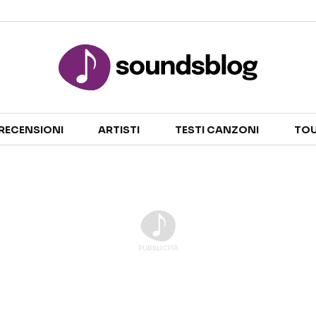
Sezioni
RECENSIONI
ARTISTI
TESTI CANZONI
TOU
NOTIZIE
ARTISTI
RECENSIONI MUSICALI
TESTI CANZONI
INTERVISTE
TOUR ED EVENTI
GOSSIP E CURIOSITÀ
TALENT SHOW