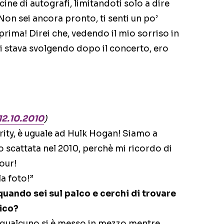
ine di autografi, limitandoti solo a dire
. Non sei ancora pronto, ti senti un po’
prima! Direi che, vedendo il mio sorriso in
si stava svolgendo dopo il concerto, ero
12.10.2010
)
urity, è uguale ad Hulk Hogan! Siamo a
 scattata nel 2010, perchè mi ricordo di
tour!
la foto!”
 quando sei sul palco e cerchi di trovare
ico?
 qualcuno si è messo in mezzo mentre