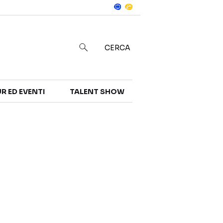
Notizie
in
CERCA
R ED EVENTI
TALENT SHOW