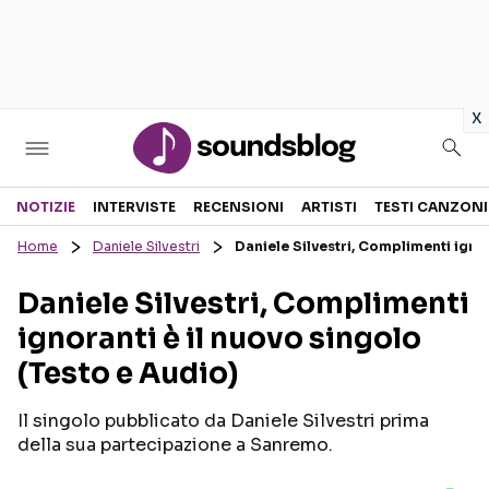
in
x
Sezioni
NOTIZIE
INTERVISTE
RECENSIONI
ARTISTI
TESTI CANZONI
Home
Daniele Silvestri
Daniele Silvestri, Complimenti ignor
NOTIZIE
ARTISTI
Daniele Silvestri, Complimenti
RECENSIONI MUSICALI
TESTI CANZONI
ignoranti è il nuovo singolo
INTERVISTE
TOUR ED EVENTI
(Testo e Audio)
GOSSIP E CURIOSITÀ
TALENT SHOW
Il singolo pubblicato da Daniele Silvestri prima
della sua partecipazione a Sanremo.