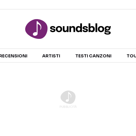
Sezioni
RECENSIONI
ARTISTI
TESTI CANZONI
TOU
NOTIZIE
ARTISTI
RECENSIONI MUSICALI
TESTI CANZONI
INTERVISTE
TOUR ED EVENTI
GOSSIP E CURIOSITÀ
TALENT SHOW