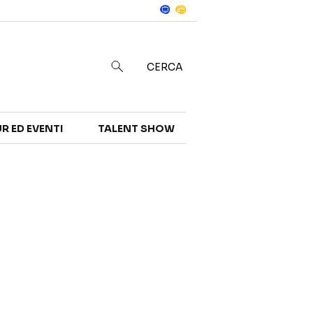
Notizie
in
CERCA
R ED EVENTI
TALENT SHOW