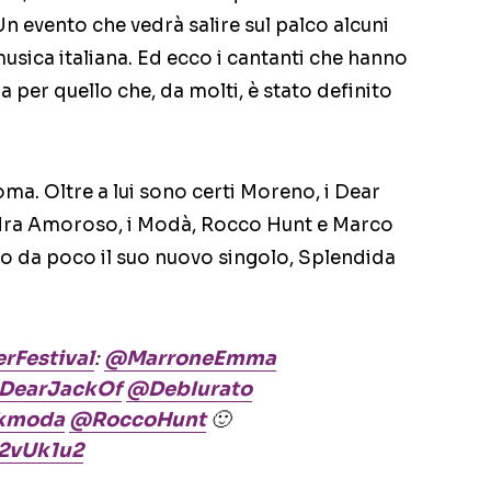
 Un evento che vedrà salire sul palco alcuni
usica italiana. Ed ecco i cantanti che hanno
per quello che, da molti, è stato definito
ma. Oltre a lui sono certi Moreno, i Dear
ndra Amoroso, i Modà, Rocco Hunt e Marco
ato da poco il suo nuovo singolo, Splendida
Festival
:
@MarroneEmma
DearJackOf
@DebIurato
kmoda
@RoccoHunt
🙂
V2vUk1u2