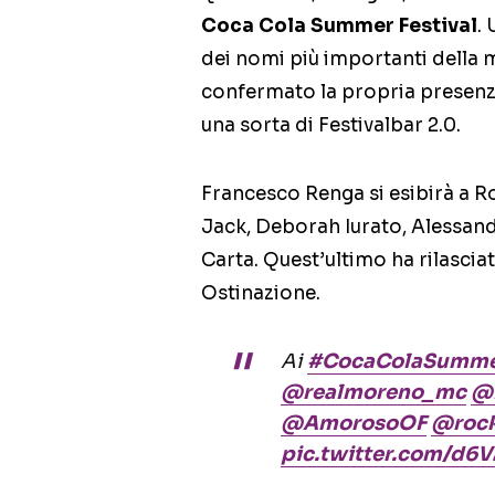
Coca Cola Summer Festival
.
dei nomi più importanti della m
confermato la propria presenza 
una sorta di Festivalbar 2.0.
Francesco Renga si esibirà a Ro
Jack, Deborah Iurato, Alessa
Carta. Quest’ultimo ha rilasci
Ostinazione.
Ai
#CocaColaSummer
@realmoreno_mc
@
@AmorosoOF
@roc
pic.twitter.com/d6