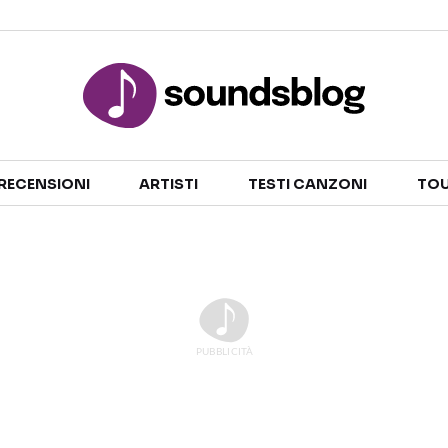
Sezioni
RECENSIONI
ARTISTI
TESTI CANZONI
TOU
NOTIZIE
ARTISTI
RECENSIONI MUSICALI
TESTI CANZONI
INTERVISTE
TOUR ED EVENTI
GOSSIP E CURIOSITÀ
TALENT SHOW