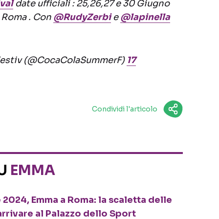
val
date ufficiali : 25,26,27 e 30 Giugno
– Roma . Con
@RudyZerbi
e
@lapinella
estiv (@CocaColaSummerF)
17
Condividi l'articolo
SU
EMMA
2024, Emma a Roma: la scaletta delle
rrivare al Palazzo dello Sport