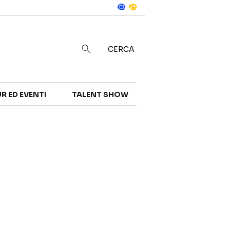
Notizie
in
CERCA
R ED EVENTI
TALENT SHOW