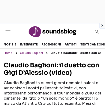
in
x
Sezioni
NOTIZIE
INTERVISTE
RECENSIONI
ARTISTI
TESTI CANZONI
Home
Claudio Baglioni
Claudio Baglioni: il duetto con Gigi
NOTIZIE
ARTISTI
Claudio Baglioni: il duetto con
RECENSIONI MUSICALI
TESTI CANZONI
Gigi D’Alessio (video)
INTERVISTE
TOUR ED EVENTI
GOSSIP E CURIOSITÀ
TALENT SHOW
Claudio Baglioni in questi giorni riempie i palchi e
arricchisce i nostri palinsesti televisivi, con
interessanti performance. Il tour mondiale 2010 del
cantante, dal titolo “Un solo mondo”, é partito il 6
marzo da Atlantic City col tutto esaurito. Mesi di