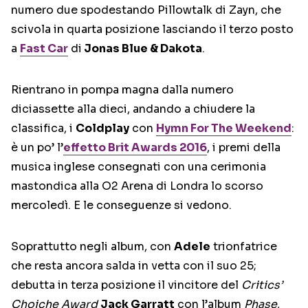
numero due spodestando Pillowtalk di Zayn, che
scivola in quarta posizione lasciando il terzo posto
a
Fast Car
di
Jonas Blue & Dakota
.
Rientrano in pompa magna dalla numero
diciassette alla dieci, andando a chiudere la
classifica, i
Coldplay
con
Hymn For The Weekend
:
è un po’ l’
effetto Brit Awards 2016
, i premi della
musica inglese consegnati con una cerimonia
mastondica alla O2 Arena di Londra lo scorso
mercoledì. E le conseguenze si vedono.
Soprattutto negli album, con
Adele
trionfatrice
che resta ancora salda in vetta con il suo 25;
debutta in terza posizione il vincitore del
Critics’
Choiche Award
Jack Garratt
con l’album
Phase
,