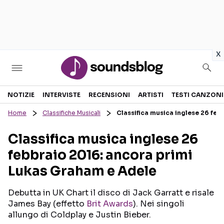
in
x
Sezioni
NOTIZIE
INTERVISTE
RECENSIONI
ARTISTI
TESTI CANZONI
Home
Classifiche Musicali
Classifica musica inglese 26 fe
NOTIZIE
ARTISTI
Classifica musica inglese 26
RECENSIONI MUSICALI
TESTI CANZONI
febbraio 2016: ancora primi
INTERVISTE
TOUR ED EVENTI
Lukas Graham e Adele
GOSSIP E CURIOSITÀ
TALENT SHOW
Debutta in UK Chart il disco di Jack Garratt e risale
James Bay (effetto
Brit Awards
). Nei singoli
allungo di Coldplay e Justin Bieber.