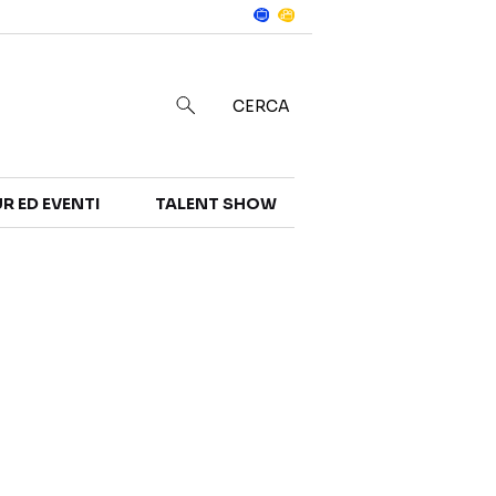
Notizie
in
CERCA
R ED EVENTI
TALENT SHOW