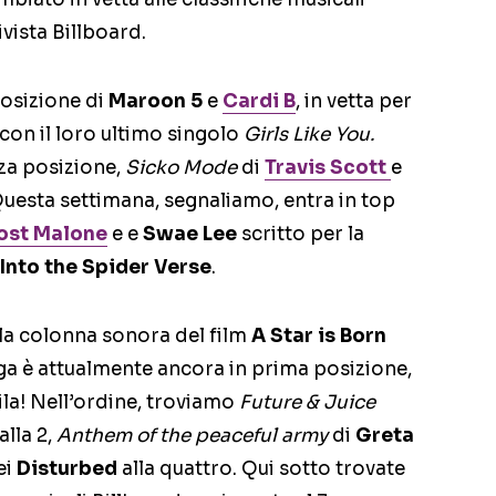
ivista Billboard.
posizione di
Maroon 5
e
Cardi B
, in vetta per
con il loro ultimo singolo
Girls Like You.
rza posizione,
Sicko Mode
di
Travis Scott
e
Questa settimana, segnaliamo, entra in top
ost Malone
e e
Swae Lee
scritto per la
nto the Spider Verse
.
 la colonna sonora del film
A Star is Born
a è attualmente ancora in prima posizione,
ila! Nell’ordine, troviamo
Future & Juice
alla 2,
Anthem of the peaceful army
di
Greta
ei
Disturbed
alla quattro. Qui sotto trovate