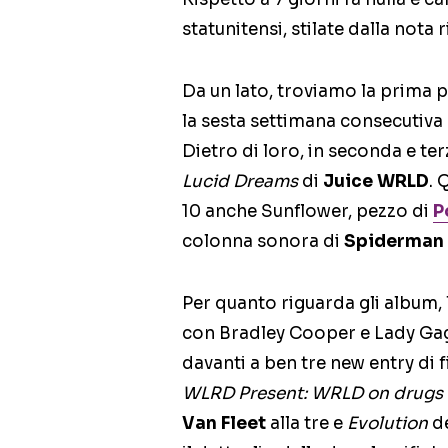
statunitensi, stilate dalla nota r
Da un lato, troviamo la prima 
la sesta settimana consecutiva 
Dietro di loro, in seconda e te
Lucid Dreams
di
Juice WRLD
. 
10 anche Sunflower, pezzo di
P
colonna sonora di
Spiderman I
Per quanto riguarda gli album,
con Bradley Cooper e Lady Gag
davanti a ben tre new entry di f
WLRD Present: WRLD on drugs
Van Fleet
alla tre e
Evolution
d