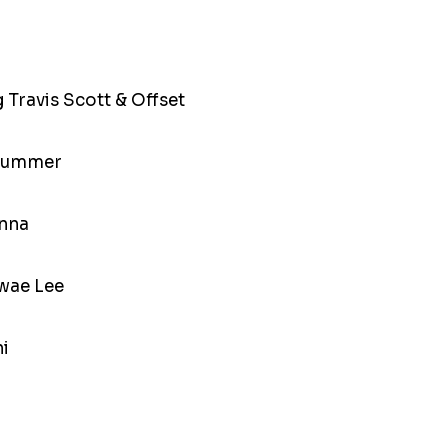
 Travis Scott & Offset
 Summer
unna
Swae Lee
ni