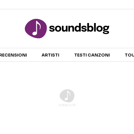
Sezioni
RECENSIONI
ARTISTI
TESTI CANZONI
TOU
NOTIZIE
ARTISTI
RECENSIONI MUSICALI
TESTI CANZONI
INTERVISTE
TOUR ED EVENTI
GOSSIP E CURIOSITÀ
TALENT SHOW