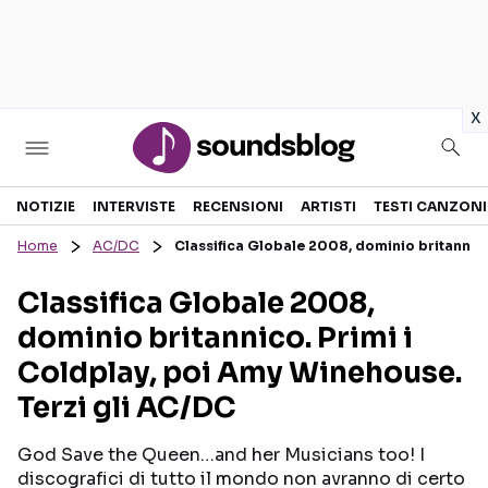
in
x
Sezioni
NOTIZIE
INTERVISTE
RECENSIONI
ARTISTI
TESTI CANZONI
Home
AC/DC
Classifica Globale 2008, dominio britannico
NOTIZIE
ARTISTI
Classifica Globale 2008,
RECENSIONI MUSICALI
TESTI CANZONI
dominio britannico. Primi i
INTERVISTE
TOUR ED EVENTI
Coldplay, poi Amy Winehouse.
GOSSIP E CURIOSITÀ
TALENT SHOW
Terzi gli AC/DC
God Save the Queen…and her Musicians too! I
discografici di tutto il mondo non avranno di certo