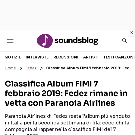
in
x
Sezioni
NOTIZIE
INTERVISTE
RECENSIONI
ARTISTI
TESTI CANZONI
Home
Fedez
Classifica Album FIMI 7 febbraio 2019: Fedez 
NOTIZIE
ARTISTI
Classifica Album FIMI 7
RECENSIONI MUSICALI
TESTI CANZONI
febbraio 2019: Fedez rimane in
INTERVISTE
TOUR ED EVENTI
vetta con Paranoia Airlines
GOSSIP E CURIOSITÀ
TALENT SHOW
Paranoia Airlines di Fedez resta l’album più venduto
in Italia per la seconda settimana di fila: ecco chi fa
compagnia al rapper nella classifica FIMI del 7