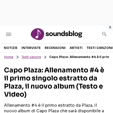
in
x
Sezioni
NOTIZIE
INTERVISTE
RECENSIONI
ARTISTI
TESTI CANZONI
Home
Testi canzoni
Capo Plaza: Allenamento #4 è il primo 
NOTIZIE
ARTISTI
Capo Plaza: Allenamento #4 è
RECENSIONI MUSICALI
TESTI CANZONI
il primo singolo estratto da
INTERVISTE
TOUR ED EVENTI
Plaza, il nuovo album (Testo e
GOSSIP E CURIOSITÀ
TALENT SHOW
Video)
Allenamento #4 è il primo estratto da Plaza, il
nuovo album di Capo Plaza che sarà disponibile a