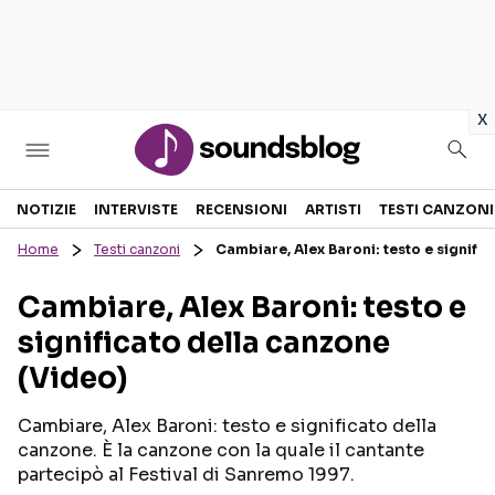
in
x
Sezioni
NOTIZIE
INTERVISTE
RECENSIONI
ARTISTI
TESTI CANZONI
Home
Testi canzoni
Cambiare, Alex Baroni: testo e signifi
NOTIZIE
ARTISTI
Cambiare, Alex Baroni: testo e
RECENSIONI MUSICALI
TESTI CANZONI
significato della canzone
INTERVISTE
TOUR ED EVENTI
(Video)
GOSSIP E CURIOSITÀ
TALENT SHOW
Cambiare, Alex Baroni: testo e significato della
canzone. È la canzone con la quale il cantante
partecipò al Festival di Sanremo 1997.