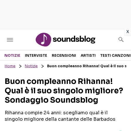
in
x
Sezioni
NOTIZIE
INTERVISTE
RECENSIONI
ARTISTI
TESTI CANZONI
Home
Notizie
Buon compleanno Rihanna! Qual è il suo s
NOTIZIE
ARTISTI
Buon compleanno Rihanna!
RECENSIONI MUSICALI
TESTI CANZONI
Qual è il suo singolo migliore?
INTERVISTE
TOUR ED EVENTI
Sondaggio Soundsblog
GOSSIP E CURIOSITÀ
TALENT SHOW
Rihanna compie 24 anni: scegliamo qual è il
singolo migliore della cantante delle Barbados