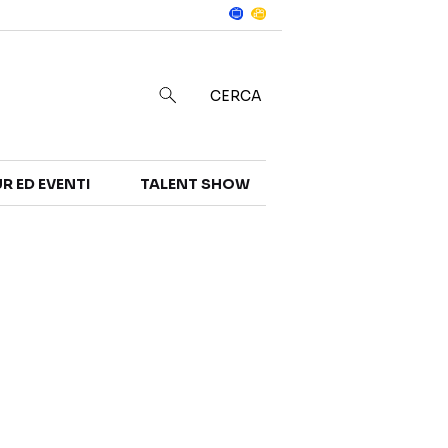
Notizie
in
CERCA
R ED EVENTI
TALENT SHOW