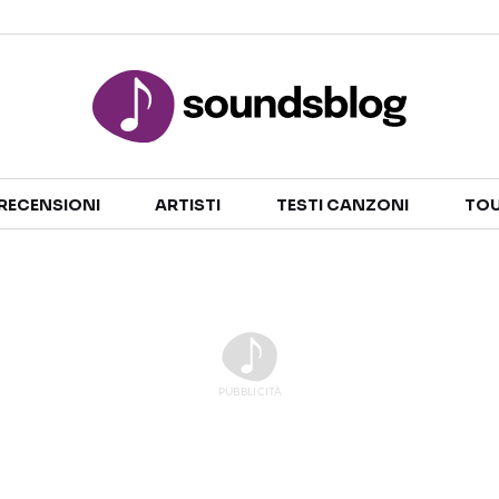
Sezioni
RECENSIONI
ARTISTI
TESTI CANZONI
TOU
NOTIZIE
ARTISTI
RECENSIONI MUSICALI
TESTI CANZONI
INTERVISTE
TOUR ED EVENTI
GOSSIP E CURIOSITÀ
TALENT SHOW