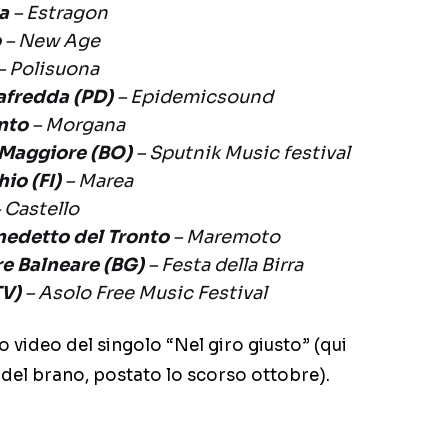
na
– Estragon
o
– New Age
– Polisuona
afredda (PD)
– Epidemicsound
nto
– Morgana
 Maggiore (BO)
– Sputnik Music festival
io (FI)
– Marea
 Castello
nedetto del Tronto
– Maremoto
e Balneare (BG)
– Festa della Birra
TV)
– Asolo Free Music Festival
o video del singolo “Nel giro giusto” (qui
del brano, postato lo scorso ottobre).