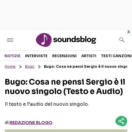
in
x
Sezioni
NOTIZIE
INTERVISTE
RECENSIONI
ARTISTI
TESTI CANZONI
Home
Bugo
Bugo: Cosa ne pensi Sergio è il nuovo singolo
NOTIZIE
ARTISTI
Bugo: Cosa ne pensi Sergio è il
RECENSIONI MUSICALI
TESTI CANZONI
nuovo singolo (Testo e Audio)
INTERVISTE
TOUR ED EVENTI
GOSSIP E CURIOSITÀ
TALENT SHOW
Il testo e l’audio del nuovo singolo.
di
REDAZIONE BLOGO