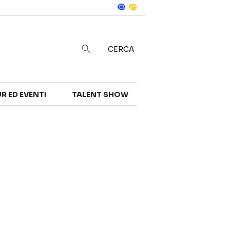
Notizie
in
CERCA
R ED EVENTI
TALENT SHOW