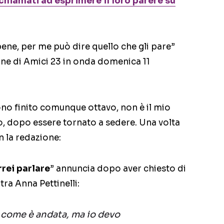
 chiamati ad esprimere il loro parere su
bene, per me può dire quello che gli pare”
ne di Amici 23 in onda domenica 11
no finito comunque ottavo, non è il mio
o, dopo essere tornato a sedere. Una volta
n la redazione:
rei parlare
” annuncia dopo aver chiesto di
tra Anna Pettinelli:
 come è andata, ma io devo