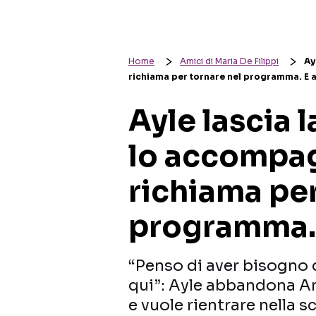
Home
Amici di Maria De Filippi
Ay
richiama per tornare nel programma. E 
Ayle lascia l
lo accompag
richiama per
programma.
“Penso di aver bisogno d
qui”: Ayle abbandona Am
e vuole rientrare nella 