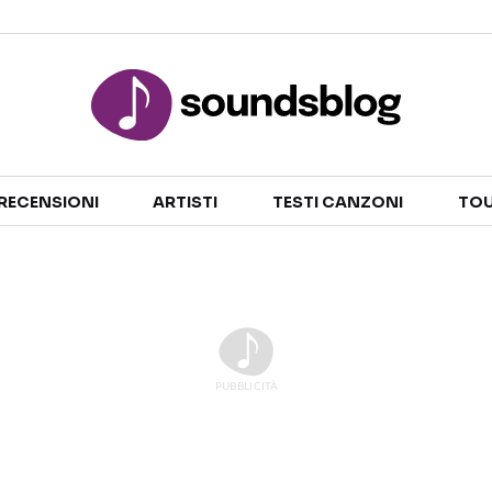
Sezioni
RECENSIONI
ARTISTI
TESTI CANZONI
TOU
NOTIZIE
ARTISTI
RECENSIONI MUSICALI
TESTI CANZONI
INTERVISTE
TOUR ED EVENTI
GOSSIP E CURIOSITÀ
TALENT SHOW