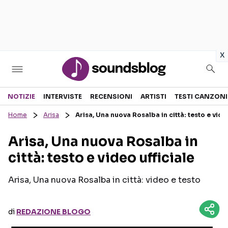
in
x
Sezioni
NOTIZIE
INTERVISTE
RECENSIONI
ARTISTI
TESTI CANZONI
Home
Arisa
Arisa, Una nuova Rosalba in città: testo e video
NOTIZIE
ARTISTI
Arisa, Una nuova Rosalba in
RECENSIONI MUSICALI
TESTI CANZONI
città: testo e video ufficiale
INTERVISTE
TOUR ED EVENTI
GOSSIP E CURIOSITÀ
TALENT SHOW
Arisa, Una nuova Rosalba in città: video e testo
di
REDAZIONE BLOGO