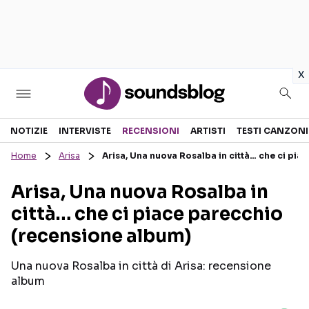
in
x
Sezioni
NOTIZIE
INTERVISTE
RECENSIONI
ARTISTI
TESTI CANZONI
Home
Arisa
Arisa, Una nuova Rosalba in città… che ci pi
NOTIZIE
ARTISTI
Arisa, Una nuova Rosalba in
RECENSIONI MUSICALI
TESTI CANZONI
città… che ci piace parecchio
INTERVISTE
TOUR ED EVENTI
(recensione album)
GOSSIP E CURIOSITÀ
TALENT SHOW
Una nuova Rosalba in città di Arisa: recensione
album