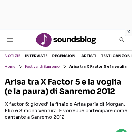
in
x
Sezioni
NOTIZIE
INTERVISTE
RECENSIONI
ARTISTI
TESTI CANZONI
Home
Festival di Sanremo
Arisa tra X Factor 5 e la voglia 
NOTIZIE
ARTISTI
Arisa tra X Factor 5 e la voglia
RECENSIONI MUSICALI
TESTI CANZONI
(e la paura) di Sanremo 2012
INTERVISTE
TOUR ED EVENTI
GOSSIP E CURIOSITÀ
TALENT SHOW
X factor 5: giovedì la finale e Arisa parla di Morgan,
Elio e Simona Ventura. E vorrebbe partecipare come
cantante a Sanremo 2012