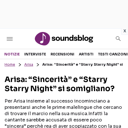
in
x
Sezioni
NOTIZIE
INTERVISTE
RECENSIONI
ARTISTI
TESTI CANZONI
Home
Arisa
Arisa: “Sincerità” e “Starry Starry Night” si 
NOTIZIE
ARTISTI
Arisa: “Sincerità” e “Starry
RECENSIONI MUSICALI
TESTI CANZONI
Starry Night” si somigliano?
INTERVISTE
TOUR ED EVENTI
GOSSIP E CURIOSITÀ
TALENT SHOW
Per Arisa insieme al successo incominciano a
presentarsi anche le prime malelingue che cercano
di trovare il marcio nella sua musica.Infatti la
cantante sarebbe accusata di essere poco
“sincera” perchè rea di aver scopiazzato con la sua