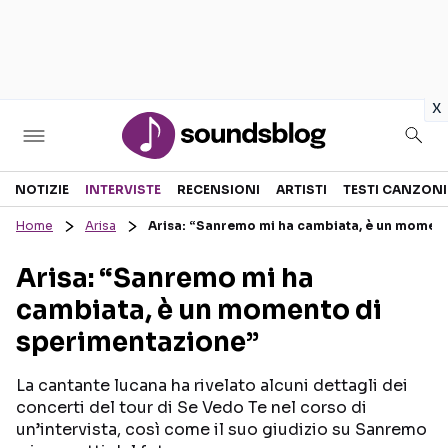
in
x
Sezioni
NOTIZIE
INTERVISTE
RECENSIONI
ARTISTI
TESTI CANZONI
Home
Arisa
Arisa: “Sanremo mi ha cambiata, è un moment
NOTIZIE
ARTISTI
Arisa: “Sanremo mi ha
RECENSIONI MUSICALI
TESTI CANZONI
cambiata, è un momento di
INTERVISTE
TOUR ED EVENTI
sperimentazione”
GOSSIP E CURIOSITÀ
TALENT SHOW
La cantante lucana ha rivelato alcuni dettagli dei
concerti del tour di Se Vedo Te nel corso di
un’intervista, così come il suo giudizio su Sanremo