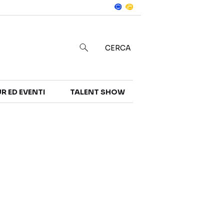
Notizie
in
CERCA
R ED EVENTI
TALENT SHOW