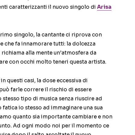
ti caratterizzanti il nuovo singolo di
Arisa
imo singolo, la cantante ci riprova con
 che fa innamorare tutti: la dolcezza
i richiama alla mente un’atmosfera da
dare con occhi molto teneri questa artista.
n questi casi, la dose eccessiva di
ò farle correre il rischio di essere
 stesso tipo di musica senza riuscire ad
io fatica io stesso ad immaginare una sua
piamo quanto sia importante cambiare e non
unto. Ad ogni modo noi per il momento ce
uire dopo il salto ascoltate il nuovo