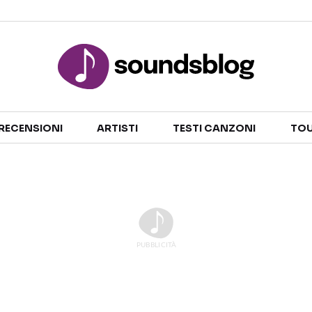
Sezioni
RECENSIONI
ARTISTI
TESTI CANZONI
TOU
NOTIZIE
ARTISTI
RECENSIONI MUSICALI
TESTI CANZONI
INTERVISTE
TOUR ED EVENTI
GOSSIP E CURIOSITÀ
TALENT SHOW