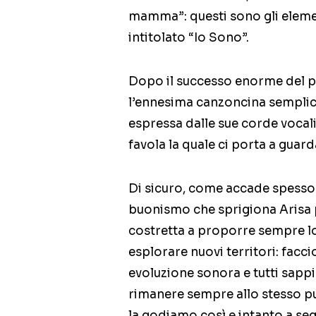
mamma”: questi sono gli elemen
intitolato “Io Sono”.
Dopo il successo enorme del pr
l’ennesima canzoncina semplice
espressa dalle sue corde vocal
favola la quale ci porta a guar
Di sicuro, come accade spesso i
buonismo che sprigiona Arisa pu
costretta a proporre sempre lo
esplorare nuovi territori: facc
evoluzione sonora e tutti sap
rimanere sempre allo stesso p
la godiamo così e intanto a seg