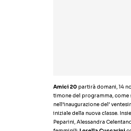
Amici 20
partirà domani, 14 no
timone del programma, come s
nell’inaugurazione del’ ventes
iniziale della nuova classe. Ins
Peparini, Alessandra Celentano
femminili:
Lorella Cuccarini
co