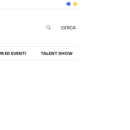
Notizie
in
CERCA
R ED EVENTI
TALENT SHOW