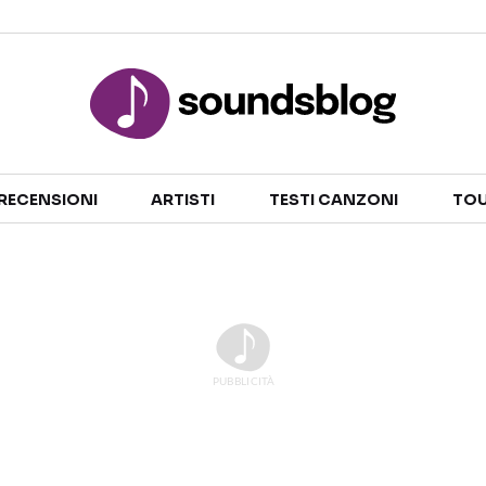
Sezioni
RECENSIONI
ARTISTI
TESTI CANZONI
TOU
NOTIZIE
ARTISTI
RECENSIONI MUSICALI
TESTI CANZONI
INTERVISTE
TOUR ED EVENTI
GOSSIP E CURIOSITÀ
TALENT SHOW