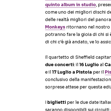
quinto album in studio
, prese
come uno dei migliori dischi d
delle realtà migliori del pano
Monkeys
ritornano nel nostro
potranno fare la gioia di chi si
di chi c’è già andato, ve lo ass
Il quartetto di Sheffield capita
due concerti
: il
16 Luglio
al
Ca
e il
17 Luglio a Pistoia
per il
Pi
conclusivo della manifestazion
sorprese attese per questa edi
I
biglietti
per le due date itali
saranno disponibili sui circuiti 