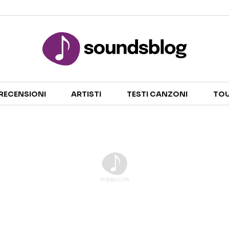
Sezioni
RECENSIONI
ARTISTI
TESTI CANZONI
TOU
NOTIZIE
ARTISTI
RECENSIONI MUSICALI
TESTI CANZONI
INTERVISTE
TOUR ED EVENTI
GOSSIP E CURIOSITÀ
TALENT SHOW