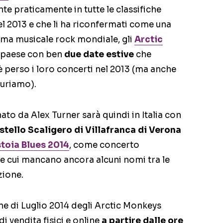
nte praticamente in tutte le classifiche
el 2013 e che li ha riconfermati come una
rama musicale rock mondiale, gli
Arctic
 paese con ben
due date estive
che
 è perso i loro concerti nel 2013 (ma anche
icuriamo).
nato da Alex Turner sarà quindi in Italia con
stello Scaligero di Villafranca di Verona
stoia Blues 2014
, come concerto
e cui mancano ancora alcuni nomi tra le
zione.
ane di Luglio 2014 degli Arctic Monkeys
di vendita fisici e online
a partire dalle ore