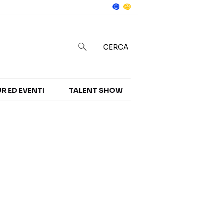
Notizie
in
CERCA
R ED EVENTI
TALENT SHOW