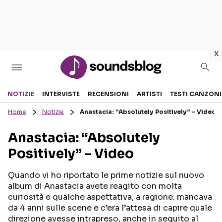
in
x
Sezioni
NOTIZIE
INTERVISTE
RECENSIONI
ARTISTI
TESTI CANZONI
Home
Notizie
Anastacia: “Absolutely Positively” – Video
NOTIZIE
ARTISTI
Anastacia: “Absolutely
RECENSIONI MUSICALI
TESTI CANZONI
Positively” – Video
INTERVISTE
TOUR ED EVENTI
GOSSIP E CURIOSITÀ
TALENT SHOW
Quando vi ho riportato le prime notizie sul nuovo
album di Anastacia avete reagito con molta
curiosità e qualche aspettativa, a ragione: mancava
da 4 anni sulle scene e c’era l’attesa di capire quale
direzione avesse intrapreso, anche in seguito al