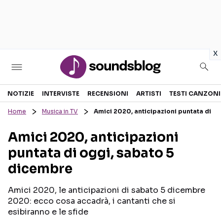
in
x
Sezioni
NOTIZIE
INTERVISTE
RECENSIONI
ARTISTI
TESTI CANZONI
Home
Musica in TV
Amici 2020, anticipazioni puntata di o
NOTIZIE
ARTISTI
Amici 2020, anticipazioni
RECENSIONI MUSICALI
TESTI CANZONI
puntata di oggi, sabato 5
INTERVISTE
TOUR ED EVENTI
dicembre
GOSSIP E CURIOSITÀ
TALENT SHOW
Amici 2020, le anticipazioni di sabato 5 dicembre
2020: ecco cosa accadrà, i cantanti che si
esibiranno e le sfide