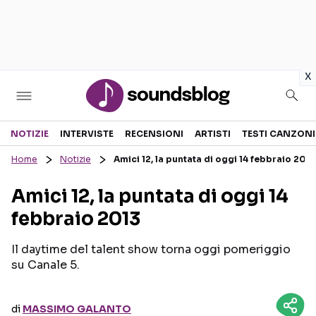
in
x
Sezioni
NOTIZIE
INTERVISTE
RECENSIONI
ARTISTI
TESTI CANZONI
Home
Notizie
Amici 12, la puntata di oggi 14 febbraio 2013
NOTIZIE
ARTISTI
Amici 12, la puntata di oggi 14
RECENSIONI MUSICALI
TESTI CANZONI
febbraio 2013
INTERVISTE
TOUR ED EVENTI
GOSSIP E CURIOSITÀ
TALENT SHOW
Il daytime del talent show torna oggi pomeriggio
su Canale 5.
di
MASSIMO GALANTO