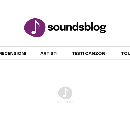
Sezioni
RECENSIONI
ARTISTI
TESTI CANZONI
TOU
NOTIZIE
ARTISTI
RECENSIONI MUSICALI
TESTI CANZONI
INTERVISTE
TOUR ED EVENTI
GOSSIP E CURIOSITÀ
TALENT SHOW