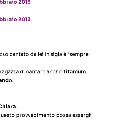
zo cantato da lei in sigla è “sempre
 ragazza di cantare anche
Titanium
.
and
o.
Chiara
.
e questo provvedimento possa essergli