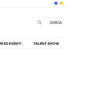
Notizie
in
CERCA
R ED EVENTI
TALENT SHOW