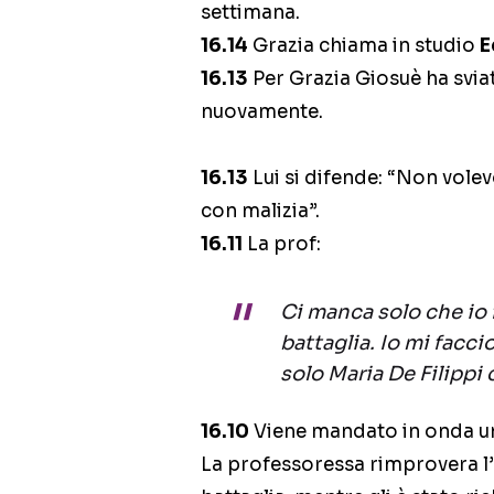
settimana.
16.14
Grazia chiama in studio
E
16.13
Per Grazia Giosuè ha sviat
nuovamente.
16.13
Lui si difende: “Non vole
con malizia”.
16.11
La prof:
Ci manca solo che io f
battaglia. Io mi facc
solo Maria De Filippi
16.10
Viene mandato in onda un
La professoressa rimprovera l’a