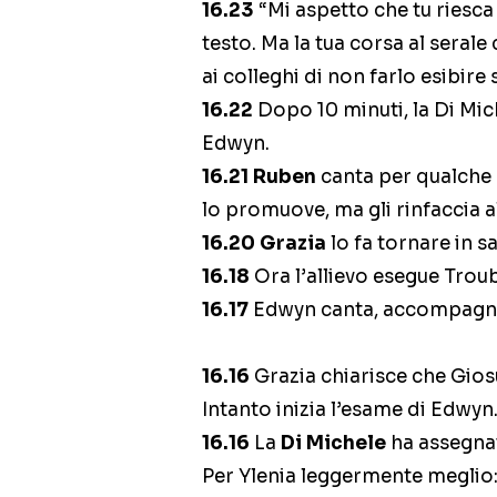
16.23
“Mi aspetto che tu riesca
testo. Ma la tua corsa al serale
ai colleghi di non farlo esibire
16.22
Dopo 10 minuti, la Di Mic
Edwyn.
16.21
Ruben
canta per qualche 
lo promuove, ma gli rinfaccia alc
16.20
Grazia
lo fa tornare in s
16.18
Ora l’allievo esegue Troub
16.17
Edwyn canta, accompagnan
16.16
Grazia chiarisce che Gio
Intanto inizia l’esame di Edwyn
16.16
La
Di Michele
ha assegnat
Per Ylenia leggermente meglio: 