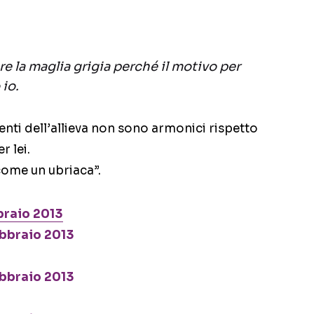
e la maglia grigia perché il motivo per
 io.
nti dell’allieva non sono armonici rispetto
r lei.
come un ubriaca”.
braio 2013