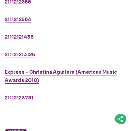
2111212356
2111212584
21112121436
211121213126
Express – Christina Aguilera (American Music
Awards 2010)
21112123731