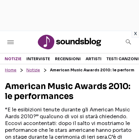
in
x
Sezioni
NOTIZIE
INTERVISTE
RECENSIONI
ARTISTI
TESTI CANZONI
Home
Notizie
American Music Awards 2010: le performa
NOTIZIE
ARTISTI
American Music Awards 2010:
RECENSIONI MUSICALI
TESTI CANZONI
le performances
INTERVISTE
TOUR ED EVENTI
GOSSIP E CURIOSITÀ
TALENT SHOW
“E le esibizioni tenute durante gli American Music
Aards 2010?” qualcuno di voi si starà chiedendo.
Eccovi accontentati: dopo il salto vi mostriamo le
performance che le stars americane hanno portato
on stage durante la cerimonia di ieri sera.C’è di