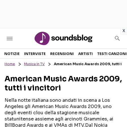
in
x
Sezioni
NOTIZIE
INTERVISTE
RECENSIONI
ARTISTI
TESTI CANZONI
Home
Musica in TV
American Music Awards 2009, tutti i vin
NOTIZIE
ARTISTI
American Music Awards 2009,
RECENSIONI MUSICALI
TESTI CANZONI
tutti i vincitori
INTERVISTE
TOUR ED EVENTI
GOSSIP E CURIOSITÀ
TALENT SHOW
Nella notte italiana sono andati in scena a Los
Angeles gli American Music Awards 2009, uno
degli eventi clou della stagione musicale
statunitense assieme agli arcinoti Grammies, ai
BillBoard Awards e ai VMAs di MTV.Dal Nokia