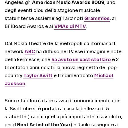
Angeles gli
American Music Awards 2009
, uno
degli eventi clou della stagione musicale
statunitense assieme agli arcinoti
Grammies
, ai
BillBoard Awards e ai
VMAs di MTV
.
Dal Nokia Theatre della metropoli californiana il
network
ABC
ha diffuso nel Paese immagini e note
della kermesse, che
ha avuto un cast stellare
e 2
trionfatori annunciati: la nuova reginetta del pop-
country
Taylor Swift
e l’indimenticato
Michael
Jackson
.
Sono stati loro a fare razzia di riconoscimenti, con
la Swift che si è portata a casa la bellezza di 5
statuette (tra cui quella più importante in assoluto,
per il
Best Artist of the Year
) e Jacko a seguire a