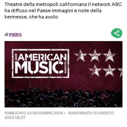
Theatre della metropoli californiana il network ABC
ha diffuso nel Paese immagini e note della
Seguici sui social
kermesse, che ha avuto
di
PIERO
PUBBLICATO
23 NOVEMBRE 2009
AGGIORNATO 31 AGOSTO
2020 06:07