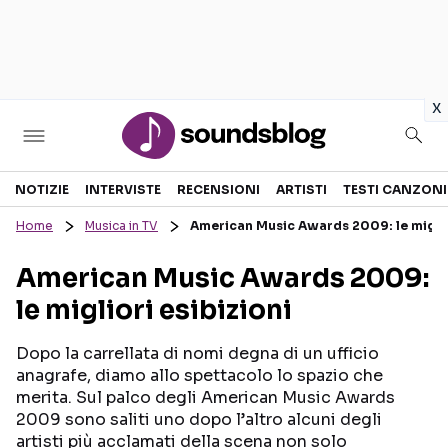
in
x
Sezioni
NOTIZIE
INTERVISTE
RECENSIONI
ARTISTI
TESTI CANZONI
Home
Musica in TV
American Music Awards 2009: le miglio
NOTIZIE
ARTISTI
American Music Awards 2009:
RECENSIONI MUSICALI
TESTI CANZONI
le migliori esibizioni
INTERVISTE
TOUR ED EVENTI
GOSSIP E CURIOSITÀ
TALENT SHOW
Dopo la carrellata di nomi degna di un ufficio
anagrafe, diamo allo spettacolo lo spazio che
merita. Sul palco degli American Music Awards
2009 sono saliti uno dopo l’altro alcuni degli
artisti più acclamati della scena non solo