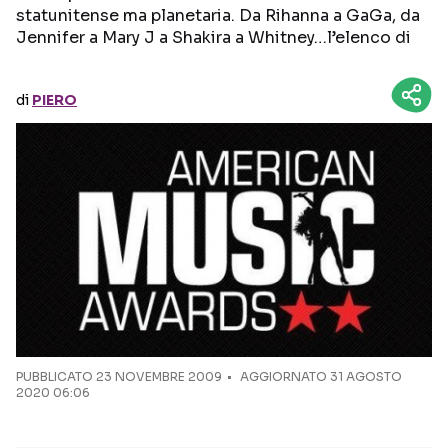
statunitense ma planetaria. Da Rihanna a GaGa, da
Jennifer a Mary J a Shakira a Whitney…l’elenco di
Seguici sui social
di
PIERO
PUBBLICATO
23 NOVEMBRE 2009
AGGIORNATO 31 AGOSTO
2020 06:06