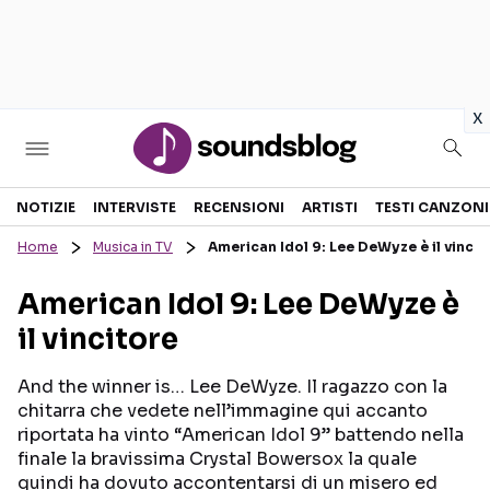
in
x
Sezioni
NOTIZIE
INTERVISTE
RECENSIONI
ARTISTI
TESTI CANZONI
Home
Musica in TV
American Idol 9: Lee DeWyze è il vincit
NOTIZIE
ARTISTI
American Idol 9: Lee DeWyze è
RECENSIONI MUSICALI
TESTI CANZONI
il vincitore
INTERVISTE
TOUR ED EVENTI
GOSSIP E CURIOSITÀ
TALENT SHOW
And the winner is… Lee DeWyze. Il ragazzo con la
chitarra che vedete nell’immagine qui accanto
riportata ha vinto “American Idol 9” battendo nella
finale la bravissima Crystal Bowersox la quale
quindi ha dovuto accontentarsi di un misero ed