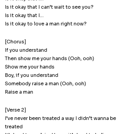
Is it okay that I can’t wait to see you?
Is it okay that I…
Is it okay to love a man right now?
[Chorus]
If you understand
Then show me your hands (Ooh, ooh)
Show me your hands
Boy, if you understand
Somebody raise a man (Ooh, ooh)
Raise a man
[Verse 2]
I’ve never been treated a way I didn’t wanna be
treated