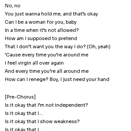
No, no
You just wanna hold me, and that’s okay
Can I be a woman for you, baby
In a time when it’s not allowed?
How am I supposed to pretend
That I don’t want you the way I do? (Oh, yeah)
‘Cause every time you’re around me
I feel virgin all over again
And every time you’re all around me
How can I renege? Boy, I just need your hand
[Pre-Chorus]
Is it okay that I’m not independent?
Is it okay that I…
Is it okay that I show weakness?
Is it okay that I…