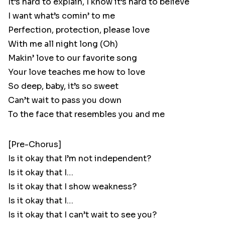
It’s hard to explain, I know it’s hard to believe
I want what’s comin’ to me
Perfection, protection, please love
With me all night long (Oh)
Makin’ love to our favorite song
Your love teaches me how to love
So deep, baby, it’s so sweet
Can’t wait to pass you down
To the face that resembles you and me
[Pre-Chorus]
Is it okay that I’m not independent?
Is it okay that I…
Is it okay that I show weakness?
Is it okay that I…
Is it okay that I can’t wait to see you?