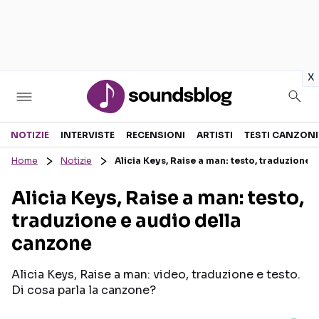
in
x
Sezioni
NOTIZIE
INTERVISTE
RECENSIONI
ARTISTI
TESTI CANZONI
Home
Notizie
Alicia Keys, Raise a man: testo, traduzione 
NOTIZIE
ARTISTI
Alicia Keys, Raise a man: testo,
RECENSIONI MUSICALI
TESTI CANZONI
traduzione e audio della
INTERVISTE
TOUR ED EVENTI
canzone
GOSSIP E CURIOSITÀ
TALENT SHOW
Alicia Keys, Raise a man: video, traduzione e testo.
Di cosa parla la canzone?