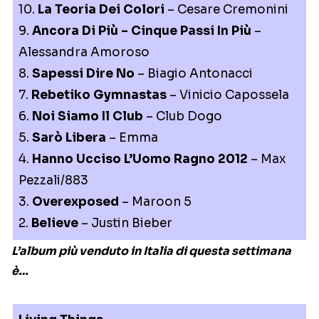
10.
La Teoria Dei Colori
– Cesare Cremonini
9.
Ancora Di Più – Cinque Passi In Più
–
Alessandra Amoroso
8.
Sapessi Dire No
– Biagio Antonacci
7.
Rebetiko Gymnastas
– Vinicio Capossela
6.
Noi Siamo Il Club
– Club Dogo
5.
Sarò Libera
– Emma
4.
Hanno Ucciso L’Uomo Ragno 2012
– Max
Pezzali/883
3.
Overexposed
– Maroon 5
2.
Believe
– Justin Bieber
L’album più venduto in Italia di questa settimana
è…