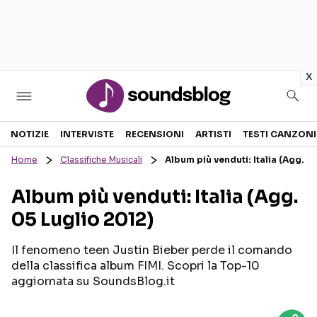
in
x
Sezioni
NOTIZIE
INTERVISTE
RECENSIONI
ARTISTI
TESTI CANZONI
Home
Classifiche Musicali
Album più venduti: Italia (Agg. 0
NOTIZIE
ARTISTI
Album più venduti: Italia (Agg.
RECENSIONI MUSICALI
TESTI CANZONI
05 Luglio 2012)
INTERVISTE
TOUR ED EVENTI
GOSSIP E CURIOSITÀ
TALENT SHOW
Il fenomeno teen Justin Bieber perde il comando
della classifica album FIMI. Scopri la Top-10
aggiornata su SoundsBlog.it