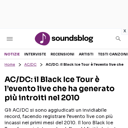
in
x
Sezioni
NOTIZIE
INTERVISTE
RECENSIONI
ARTISTI
TESTI CANZONI
Home
AC/DC
AC/DC: il Black Ice Tour è l’evento live che h
NOTIZIE
ARTISTI
AC/DC: il Black Ice Tour è
RECENSIONI MUSICALI
TESTI CANZONI
l’evento live che ha generato
INTERVISTE
TOUR ED EVENTI
più introiti nel 2010
GOSSIP E CURIOSITÀ
TALENT SHOW
Gli AC/DC si sono aggiudicati un invidiabile
record, facendo registrare l’evento live con più
incassi nei primi mesi del 2010. Il loro Black Ice