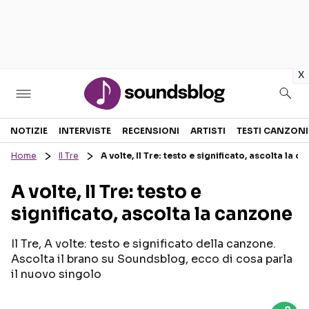
in
x
Sezioni
NOTIZIE
INTERVISTE
RECENSIONI
ARTISTI
TESTI CANZONI
Home
Il Tre
A volte, Il Tre: testo e significato, ascolta la c
NOTIZIE
ARTISTI
A volte, Il Tre: testo e
RECENSIONI MUSICALI
TESTI CANZONI
significato, ascolta la canzone
INTERVISTE
TOUR ED EVENTI
GOSSIP E CURIOSITÀ
TALENT SHOW
Il Tre, A volte: testo e significato della canzone.
Ascolta il brano su Soundsblog, ecco di cosa parla
il nuovo singolo