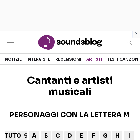
in
x
Sezioni
NOTIZIE
INTERVISTE
RECENSIONI
ARTISTI
TESTI CANZONI
NOTIZIE
ARTISTI
Cantanti e artisti
RECENSIONI MUSICALI
TESTI CANZONI
musicali
INTERVISTE
TOUR ED EVENTI
GOSSIP E CURIOSITÀ
TALENT SHOW
PERSONAGGI CON LA LETTERA M
TUTTI
0_9
A
B
C
D
E
F
G
H
I