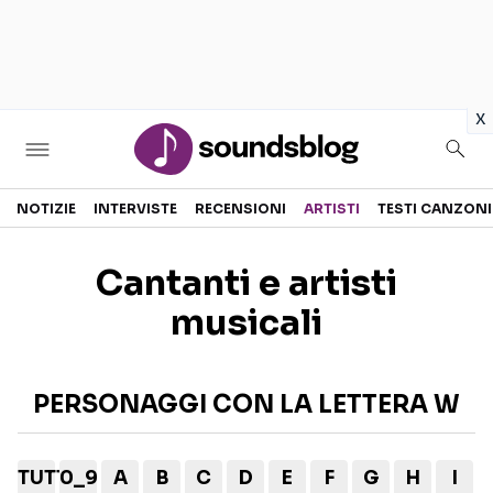
in
x
Sezioni
NOTIZIE
INTERVISTE
RECENSIONI
ARTISTI
TESTI CANZONI
NOTIZIE
ARTISTI
Cantanti e artisti
RECENSIONI MUSICALI
TESTI CANZONI
musicali
INTERVISTE
TOUR ED EVENTI
GOSSIP E CURIOSITÀ
TALENT SHOW
PERSONAGGI CON LA LETTERA W
TUTTI
0_9
A
B
C
D
E
F
G
H
I