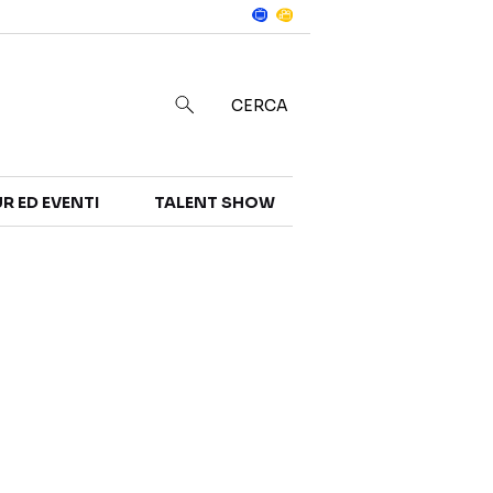
Notizie
in
CERCA
R ED EVENTI
TALENT SHOW