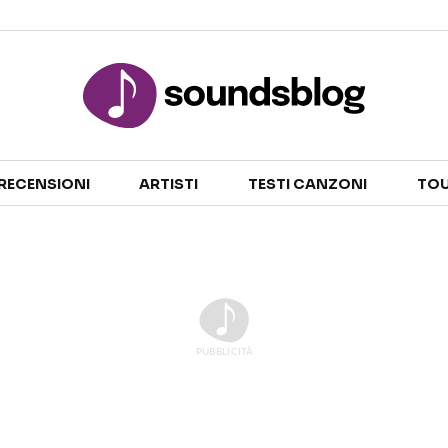
Sezioni
RECENSIONI
ARTISTI
TESTI CANZONI
TOU
NOTIZIE
ARTISTI
RECENSIONI MUSICALI
TESTI CANZONI
INTERVISTE
TOUR ED EVENTI
GOSSIP E CURIOSITÀ
TALENT SHOW