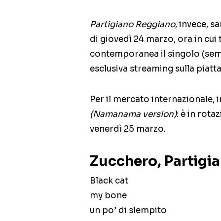
Partigiano Reggiano
, invece, s
di giovedì 24 marzo, ora in cui 
contemporanea il singolo (semp
esclusiva streaming sulla piatt
Per il mercato internazionale, i
(Namanama version)
: è in rot
venerdì 25 marzo.
Zucchero, Partigia
Black cat
my bone
un po’ di slempito