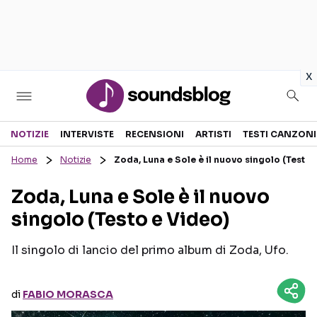
in
x
Sezioni
NOTIZIE
INTERVISTE
RECENSIONI
ARTISTI
TESTI CANZONI
Home
Notizie
Zoda, Luna e Sole è il nuovo singolo (Testo 
NOTIZIE
ARTISTI
Zoda, Luna e Sole è il nuovo
RECENSIONI MUSICALI
TESTI CANZONI
singolo (Testo e Video)
INTERVISTE
TOUR ED EVENTI
GOSSIP E CURIOSITÀ
TALENT SHOW
Il singolo di lancio del primo album di Zoda, Ufo.
di
FABIO MORASCA