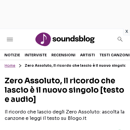
in
x
Sezioni
NOTIZIE
INTERVISTE
RECENSIONI
ARTISTI
TESTI CANZONI
Home
Zero Assoluto, Il ricordo che lascio è il nuovo singolo [
NOTIZIE
ARTISTI
Zero Assoluto, Il ricordo che
RECENSIONI MUSICALI
TESTI CANZONI
lascio è il nuovo singolo [testo
INTERVISTE
TOUR ED EVENTI
e audio]
GOSSIP E CURIOSITÀ
TALENT SHOW
Il ricordo che lascio degli Zero Assoluto: ascolta la
canzone e leggi il testo su Blogo.it