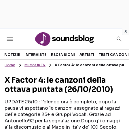
in
x
Sezioni
NOTIZIE
INTERVISTE
RECENSIONI
ARTISTI
TESTI CANZONI
Home
Musica in TV
X Factor 4: le canzoni della ottava pun
NOTIZIE
ARTISTI
X Factor 4: le canzoni della
RECENSIONI MUSICALI
TESTI CANZONI
ottava puntata (26/10/2010)
INTERVISTE
TOUR ED EVENTI
GOSSIP E CURIOSITÀ
TALENT SHOW
UPDATE 25/10 : l’elenco ora è completo, dopo la
pausa vi aspettano le canzoni assegnate ai ragazzi
delle categorie 25+ e Gruppi Vocali. Grazie ad
Antonello92 per la segnalazione.Dopo gli omaggi
alla discomusic e al Made in Italy del XXI Secolo,