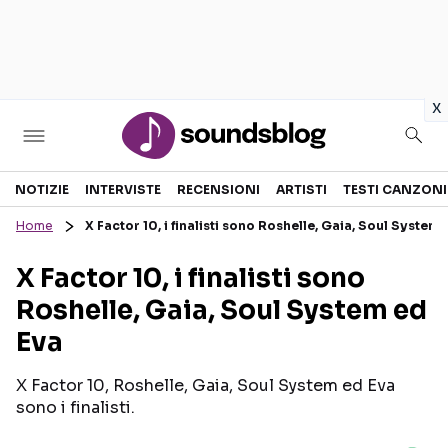
in
x
Sezioni
NOTIZIE
INTERVISTE
RECENSIONI
ARTISTI
TESTI CANZONI
Home
X Factor 10, i finalisti sono Roshelle, Gaia, Soul System 
NOTIZIE
ARTISTI
X Factor 10, i finalisti sono
RECENSIONI MUSICALI
TESTI CANZONI
Roshelle, Gaia, Soul System ed
INTERVISTE
TOUR ED EVENTI
Eva
GOSSIP E CURIOSITÀ
TALENT SHOW
X Factor 10, Roshelle, Gaia, Soul System ed Eva
sono i finalisti.