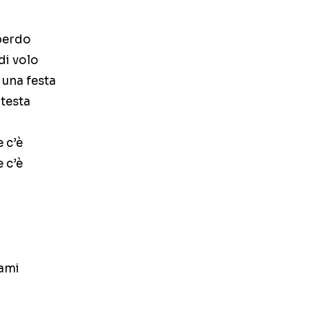
perdo
di volo
una festa
 testa
 c’è
 c’è
rami