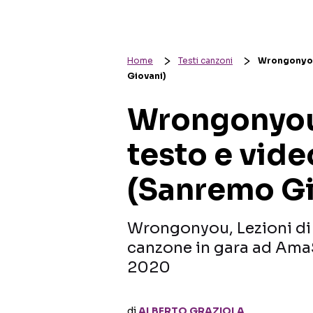
Home
Testi canzoni
Wrongonyou,
Giovani)
Wrongonyou,
testo e vide
(Sanremo Gi
Wrongonyou, Lezioni di v
canzone in gara ad Am
2020
di
ALBERTO GRAZIOLA