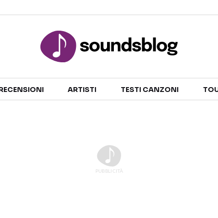
Sezioni
RECENSIONI
ARTISTI
TESTI CANZONI
TOU
NOTIZIE
ARTISTI
RECENSIONI MUSICALI
TESTI CANZONI
INTERVISTE
TOUR ED EVENTI
GOSSIP E CURIOSITÀ
TALENT SHOW