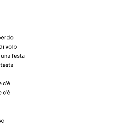
perdo
di volo
una festa
 testa
 c’è
 c’è
so