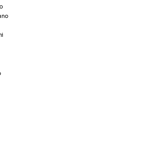
no
ano
i
ni
o