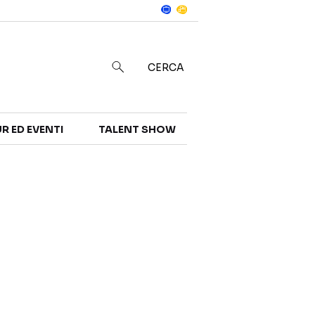
Notizie
in
CERCA
R ED EVENTI
TALENT SHOW