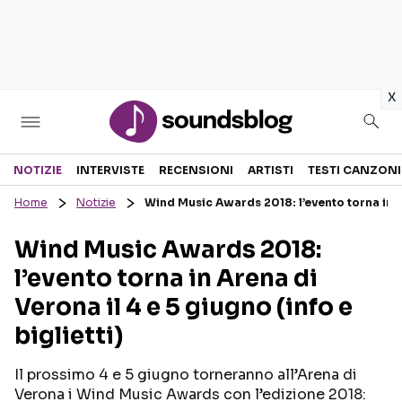
in
x
Sezioni
NOTIZIE
INTERVISTE
RECENSIONI
ARTISTI
TESTI CANZONI
Home
Notizie
Wind Music Awards 2018: l’evento torna in Are
NOTIZIE
ARTISTI
Wind Music Awards 2018:
RECENSIONI MUSICALI
TESTI CANZONI
l’evento torna in Arena di
INTERVISTE
TOUR ED EVENTI
Verona il 4 e 5 giugno (info e
GOSSIP E CURIOSITÀ
TALENT SHOW
biglietti)
Il prossimo 4 e 5 giugno torneranno all’Arena di
Verona i Wind Music Awards con l’edizione 2018: