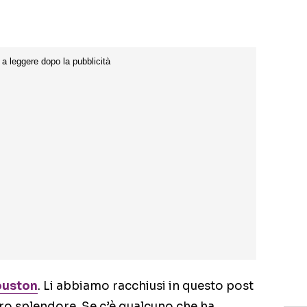
ouston
. Li abbiamo racchiusi in questo post
loro splendore. Se c’è qualcuno che ha