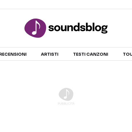
Sezioni
RECENSIONI
ARTISTI
TESTI CANZONI
TOU
NOTIZIE
ARTISTI
RECENSIONI MUSICALI
TESTI CANZONI
INTERVISTE
TOUR ED EVENTI
GOSSIP E CURIOSITÀ
TALENT SHOW