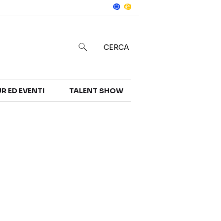
Notizie
in
CERCA
R ED EVENTI
TALENT SHOW