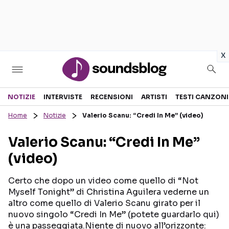
in
x
Sezioni
NOTIZIE
INTERVISTE
RECENSIONI
ARTISTI
TESTI CANZONI
Home
Notizie
Valerio Scanu: “Credi In Me” (video)
NOTIZIE
ARTISTI
Valerio Scanu: “Credi In Me”
RECENSIONI MUSICALI
TESTI CANZONI
(video)
INTERVISTE
TOUR ED EVENTI
GOSSIP E CURIOSITÀ
TALENT SHOW
Certo che dopo un video come quello di “Not
Myself Tonight” di Christina Aguilera vederne un
altro come quello di Valerio Scanu girato per il
nuovo singolo “Credi In Me” (potete guardarlo qui)
è una passeggiata.Niente di nuovo all’orizzonte: