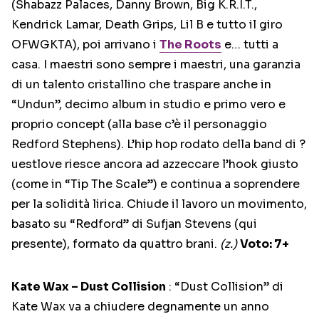
(Shabazz Palaces, Danny Brown, Big K.R.I.T.,
Kendrick Lamar, Death Grips, Lil B e tutto il giro
OFWGKTA), poi arrivano i
The Roots
e… tutti a
casa. I maestri sono sempre i maestri, una garanzia
di un talento cristallino che traspare anche in
“Undun”, decimo album in studio e primo vero e
proprio concept (alla base c’è il personaggio
Redford Stephens). L’hip hop rodato della band di ?
uestlove riesce ancora ad azzeccare l’hook giusto
(come in “Tip The Scale”) e continua a soprendere
per la solidità lirica. Chiude il lavoro un movimento,
basato su “Redford” di Sufjan Stevens (qui
presente), formato da quattro brani.
(z.)
Voto: 7+
Kate Wax – Dust Collision
: “Dust Collision” di
Kate Wax va a chiudere degnamente un anno