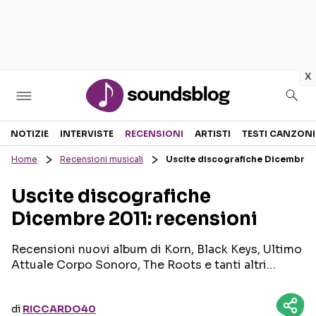
in
x
Sezioni
NOTIZIE
INTERVISTE
RECENSIONI
ARTISTI
TESTI CANZONI
Home
Recensioni musicali
Uscite discografiche Dicembre 2
NOTIZIE
ARTISTI
Uscite discografiche
RECENSIONI MUSICALI
TESTI CANZONI
Dicembre 2011: recensioni
INTERVISTE
TOUR ED EVENTI
GOSSIP E CURIOSITÀ
TALENT SHOW
Recensioni nuovi album di Korn, Black Keys, Ultimo
Attuale Corpo Sonoro, The Roots e tanti altri…
di
RICCARDO40