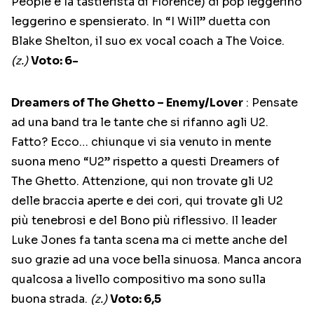
People e la tastierista di Florence) di pop leggerino
leggerino e spensierato. In “I Will” duetta con
Blake Shelton, il suo ex vocal coach a The Voice.
(z.)
Voto: 6-
Dreamers of The Ghetto – Enemy/Lover
: Pensate
ad una band tra le tante che si rifanno agli U2.
Fatto? Ecco… chiunque vi sia venuto in mente
suona meno “U2” rispetto a questi Dreamers of
The Ghetto. Attenzione, qui non trovate gli U2
delle braccia aperte e dei cori, qui trovate gli U2
più tenebrosi e del Bono più riflessivo. Il leader
Luke Jones fa tanta scena ma ci mette anche del
suo grazie ad una voce bella sinuosa. Manca ancora
qualcosa a livello compositivo ma sono sulla
buona strada.
(z.)
Voto: 6,5