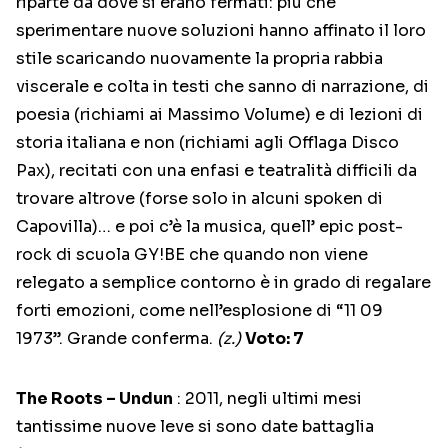
riparte da dove si erano fermati: più che
sperimentare nuove soluzioni hanno affinato il loro
stile scaricando nuovamente la propria rabbia
viscerale e colta in testi che sanno di narrazione, di
poesia (richiami ai Massimo Volume) e di lezioni di
storia italiana e non (richiami agli Offlaga Disco
Pax), recitati con una enfasi e teatralità difficili da
trovare altrove (forse solo in alcuni spoken di
Capovilla)… e poi c’è la musica, quell’ epic post-
rock di scuola GY!BE che quando non viene
relegato a semplice contorno è in grado di regalare
forti emozioni, come nell’esplosione di “11 09
1973”. Grande conferma.
(z.)
Voto: 7
The Roots – Undun
: 2011, negli ultimi mesi
tantissime nuove leve si sono date battaglia