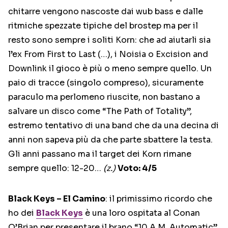
chitarre vengono nascoste dai wub bass e dalle
ritmiche spezzate tipiche del brostep ma per il
resto sono sempre i soliti Korn: che ad aiutarli sia
l’ex From First to Last (…), i Noisia o Excision and
Downlink il gioco è più o meno sempre quello. Un
paio di tracce (singolo compreso), sicuramente
paraculo ma perlomeno riuscite, non bastano a
salvare un disco come “The Path of Totality”,
estremo tentativo di una band che da una decina di
anni non sapeva più da che parte sbattere la testa.
Gli anni passano ma il target dei Korn rimane
sempre quello: 12-20…
(z.)
Voto: 4/5
Black Keys – El Camino
: il primissimo ricordo che
ho dei
Black Keys
è una loro ospitata al Conan
O’Brian per presentare il brano “10 A.M. Automatic”.