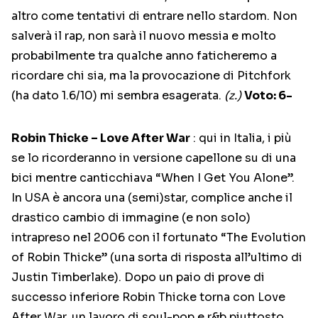
altro come tentativi di entrare nello stardom. Non
salverà il rap, non sarà il nuovo messia e molto
probabilmente tra qualche anno faticheremo a
ricordare chi sia, ma la provocazione di Pitchfork
(ha dato 1.6/10) mi sembra esagerata.
(z.)
Voto: 6-
Robin Thicke – Love After War
: qui in Italia, i più
se lo ricorderanno in versione capellone su di una
bici mentre canticchiava “When I Get You Alone”.
In USA è ancora una (semi)star, complice anche il
drastico cambio di immagine (e non solo)
intrapreso nel 2006 con il fortunato “The Evolution
of Robin Thicke” (una sorta di risposta all’ultimo di
Justin Timberlake). Dopo un paio di prove di
successo inferiore Robin Thicke torna con Love
After War, un lavoro di soul-pop e r&b piuttosto