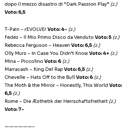
dopo il mezzo disastro di “Dark Passion Play”
(z.)
Voto: 6,5
T-Pain – rEVOLVEr
Voto: 4-
(z.)
Fedez – Il Mio Primo Disco da Venduto
Voto: 5
(z.)
Rebecca Ferguson – Heaven
Voto: 6,5
(z.)
Olly Murs – In Case You Didn’t Know
Voto: 4+
(z.)
Mina – Piccolino
Voto: 6
(z.)
Marracash – King Del Rap
Voto: 6,5
(z.)
Chevelle – Hats Off to the Bull
Voto: 6
(z.)
The Moth & the Mirror – Honestly, This World
Voto:
6,5
(z.)
Rome – Die Æsthetik der Herrschaftsfreiheit
(z.)
Voto: 7-
——————–