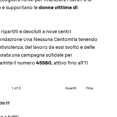
o e supportano le
donne vittime di
ripartiti e devoluti a nove centri
a Fondazione Una Nessuna Centomila tenendo
tiviolenza, del lavoro da essi svolto e delle
avviata una campagna solidale per
ramite il numero
45580
, attivo fino all’11
1
of
2
Avanti
Fine
00:17