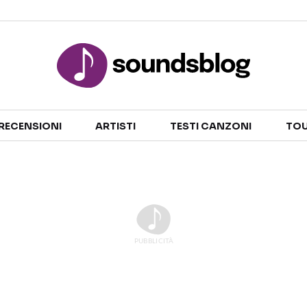
Sezioni
RECENSIONI
ARTISTI
TESTI CANZONI
TOU
NOTIZIE
ARTISTI
RECENSIONI MUSICALI
TESTI CANZONI
INTERVISTE
TOUR ED EVENTI
GOSSIP E CURIOSITÀ
TALENT SHOW