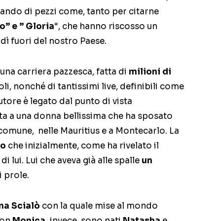
lando di pezzi come, tanto per citarne
o” e ” Gloria
“, che hanno riscosso un
ì fuori del nostro Paese.
 una carriera pazzesca, fatta di
milioni di
li, nonché di tantissimi live, definibili come
autore è legato dal punto di vista
ta a una donna bellissima che ha sposato
n comune, nelle Mauritius e a Montecarlo. La
to
che inizialmente, come ha rivelato il
i lui. Lui che aveva già alle spalle
un
 prole.
na Scialò
con la quale mise al mondo
con
Monica,
invece, sono nati
Natasha
e