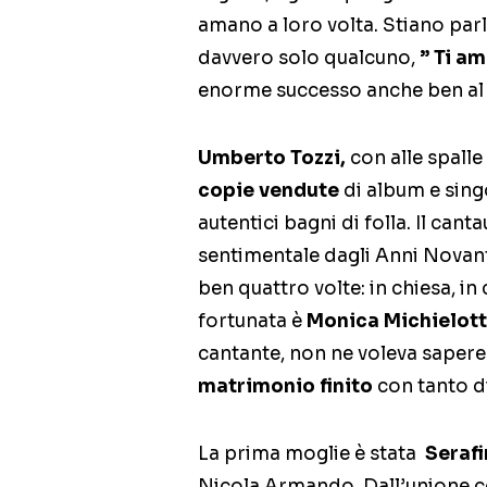
amano a loro volta. Stiano par
davvero solo qualcuno,
” Ti am
enorme successo anche ben al d
Umberto Tozzi,
con alle spalle
copie vendute
di album e singo
autentici bagni di folla. Il cant
sentimentale dagli Anni Novan
ben quattro volte: in chiesa, i
fortunata è
Monica Michielot
cantante, non ne voleva sapere d
matrimonio finito
con tanto di
La prima moglie è stata
Serafi
Nicola Armando. Dall’unione 