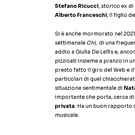
Stefano Ricucci
, storico ex d
Alberto Franceschi
, il figlio
Si è anche mormorato nel 2021
settimanale
Chi
, di una frequ
addio a Giulia De Lellis e, anco
pizzicati insieme a pranzo in u
presto fatto il giro del Web e
Il
particolari di quel chiacchiera
situazione sentimentale di
Nat
importante che porta, cerca d
privata
. Ha un buon rapporto c
musicale.