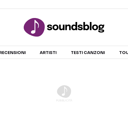
Sezioni
RECENSIONI
ARTISTI
TESTI CANZONI
TOU
NOTIZIE
ARTISTI
RECENSIONI MUSICALI
TESTI CANZONI
INTERVISTE
TOUR ED EVENTI
GOSSIP E CURIOSITÀ
TALENT SHOW