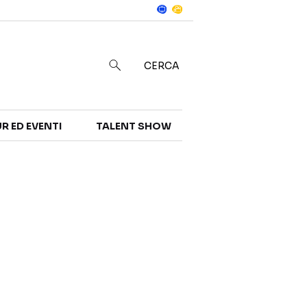
Notizie
in
CERCA
R ED EVENTI
TALENT SHOW