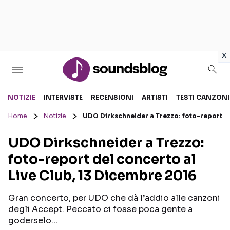
in
x
Sezioni
NOTIZIE
INTERVISTE
RECENSIONI
ARTISTI
TESTI CANZONI
Home
Notizie
UDO Dirkschneider a Trezzo: foto-report de
NOTIZIE
ARTISTI
UDO Dirkschneider a Trezzo:
RECENSIONI MUSICALI
TESTI CANZONI
foto-report del concerto al
INTERVISTE
TOUR ED EVENTI
Live Club, 13 Dicembre 2016
GOSSIP E CURIOSITÀ
TALENT SHOW
Gran concerto, per UDO che dà l’addio alle canzoni
degli Accept. Peccato ci fosse poca gente a
goderselo…